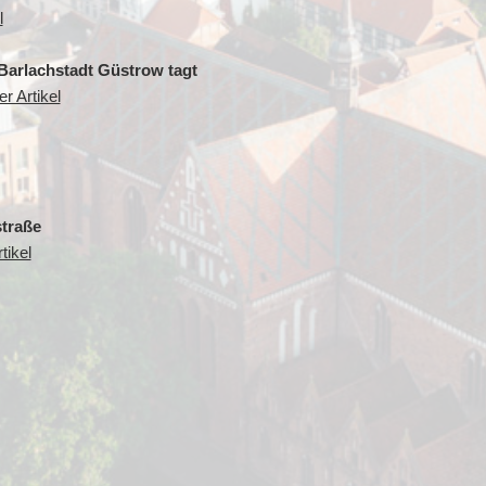
l
Barlachstadt Güstrow tagt
r Artikel
straße
tikel