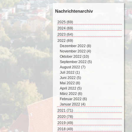
Nachrichtenarchiv
2025
(69)
August 2025 (2)
2024
(69)
Juli 2025 (9)
Dezember 2024 (2)
2023
(64)
Juni 2025 (8)
November 2024 (11)
Dezember 2023 (2)
2022
(69)
Mai 2025 (17)
Oktober 2024 (7)
November 2023 (8)
Dezember 2022 (8)
April 2025 (15)
September 2024 (4)
Oktober 2023 (4)
November 2022 (4)
März 2025 (12)
August 2024 (4)
September 2023 (4)
Oktober 2022 (10)
Februar 2025 (6)
Juli 2024 (4)
August 2023 (6)
September 2022 (5)
Juni 2024 (5)
Juli 2023 (5)
August 2022 (7)
Mai 2024 (10)
Juni 2023 (1)
Juli 2022 (1)
April 2024 (8)
Mai 2023 (6)
Juni 2022 (5)
März 2024 (8)
April 2023 (7)
Mai 2022 (8)
Februar 2024 (2)
März 2023 (5)
April 2022 (5)
Januar 2024 (4)
Februar 2023 (7)
März 2022 (6)
Januar 2023 (9)
Februar 2022 (6)
Januar 2022 (4)
2021
(71)
Dezember 2021 (8)
2020
(78)
November 2021 (7)
Dezember 2020 (7)
2019
(49)
Oktober 2021 (5)
November 2020 (9)
Dezember 2019 (5)
2018
(49)
September 2021 (6)