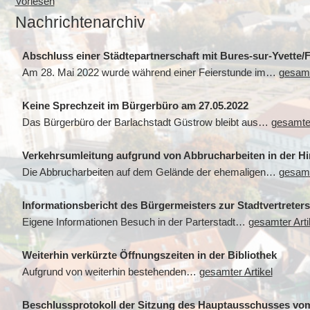
Vorlesen
Nachrichtenarchiv
Abschluss einer Städtepartnerschaft mit Bures-sur-Yvette/
Am 28. Mai 2022 wurde während einer Feierstunde im…
gesamt
Keine Sprechzeit im Bürgerbüro am 27.05.2022
Das Bürgerbüro der Barlachstadt Güstrow bleibt aus…
gesamter
Verkehrsumleitung aufgrund von Abbrucharbeiten in der Hir
Die Abbrucharbeiten auf dem Gelände der ehemaligen…
gesamt
Informationsbericht des Bürgermeisters zur Stadtvertreters
Eigene Informationen Besuch in der Parterstadt…
gesamter Arti
Weiterhin verkürzte Öffnungszeiten in der Bibliothek
Aufgrund von weiterhin bestehenden…
gesamter Artikel
Beschlussprotokoll der Sitzung des Hauptausschusses vom