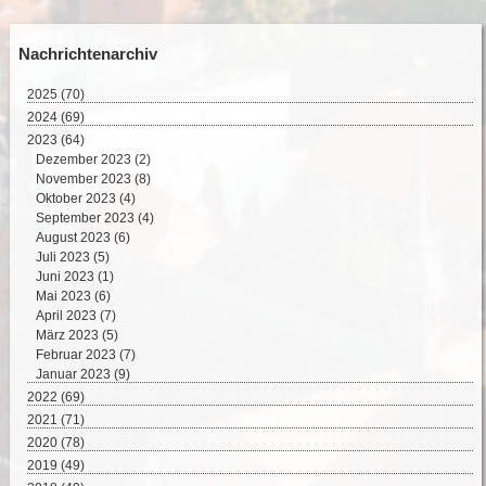
Nachrichtenarchiv
2025
(70)
August 2025 (3)
2024
(69)
Juli 2025 (9)
Dezember 2024 (2)
2023
(64)
Juni 2025 (8)
November 2024 (11)
Dezember 2023 (2)
Mai 2025 (17)
Oktober 2024 (7)
November 2023 (8)
April 2025 (15)
September 2024 (4)
Oktober 2023 (4)
März 2025 (12)
August 2024 (4)
September 2023 (4)
Februar 2025 (6)
Juli 2024 (4)
August 2023 (6)
Juni 2024 (5)
Juli 2023 (5)
Mai 2024 (10)
Juni 2023 (1)
April 2024 (8)
Mai 2023 (6)
März 2024 (8)
April 2023 (7)
Februar 2024 (2)
März 2023 (5)
Januar 2024 (4)
Februar 2023 (7)
Januar 2023 (9)
2022
(69)
Dezember 2022 (8)
2021
(71)
November 2022 (4)
Dezember 2021 (8)
2020
(78)
Oktober 2022 (10)
November 2021 (7)
Dezember 2020 (7)
2019
(49)
September 2022 (5)
Oktober 2021 (5)
November 2020 (9)
Dezember 2019 (5)