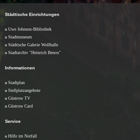
April 2009 (17)
Mai 2008 (5)
Januar 2011 (2)
März 2009 (11)
April 2008 (13)
Februar 2009 (11)
März 2008 (10)
Städtische Einrichtungen
Januar 2009 (6)
Februar 2008 (10)
Januar 2008 (5)
Uwe Johnson-Bibliothek
Stadtmuseum
Städtische Galerie Wollhalle
Stadtarchiv "Heinrich Benox"
Informationen
Stadtplan
Stellplatzangebote
Güstrow TV
Güstrow Card
Service
Hilfe im Notfall